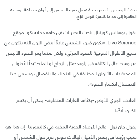
يحدث الوميض الأخضر نتيجة فصل ضوء الشمس إلى ألوان مختلفة، وتشبه
الظاهرة إلى حد ما ظاهرة قوس قزح.
يقول يوهانس كورتيال باحث البصريات في جامعة جلاسكو لموقع
Live Science: «يكون ضوء الشمس عادةً أبيض اللون لأنه يتكون من
جميع الأطوال الموجية للضوء المرئي، ولكن عندما يمر الضوء الأبيض
عبر وسط عالي الكثافة في زاوية -مثل الزجاج أو الماء- تبدأ الأطوال
الموجية ذات الألوان المختلفة في الانحناء والانفصال، ويسمى هذا
الانفصال انكسار الضوء».
الغلاف الجوي للأرض -بكثافة الغازات المتفاوتة- يمكن أن يكسر
الضوء أيضًا.
يقول جان نول -عالم الأرصاد الجوية المقيم في كاليفورنيا- إن هذا هو
سبب رؤيتنا في بعض الأحيان لهالات قوس قزح حول الشمس أو