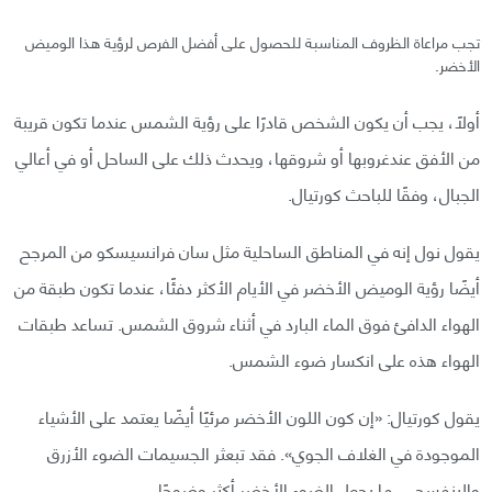
تجب مراعاة الظروف المناسبة للحصول على أفضل الفرص لرؤية هذا الوميض
الأخضر.
أولاً، يجب أن يكون الشخص قادرًا على رؤية الشمس عندما تكون قريبة
من الأفق عندغروبها أو شروقها، ويحدث ذلك على الساحل أو في أعالي
الجبال، وفقًا للباحث كورتيال.
يقول نول إنه في المناطق الساحلية مثل سان فرانسيسكو من المرجح
أيضًا رؤية الوميض الأخضر في الأيام الأكثر دفئًا، عندما تكون طبقة من
الهواء الدافئ فوق الماء البارد في أثناء شروق الشمس. تساعد طبقات
الهواء هذه على انكسار ضوء الشمس.
يقول كورتيال: «إن كون اللون الأخضر مرئيًا أيضًا يعتمد على الأشياء
الموجودة في الغلاف الجوي». فقد تبعثر الجسيمات الضوء الأزرق
والبنفسجي، ما يجعل الضوء الأخضر أكثر وضوحًا.