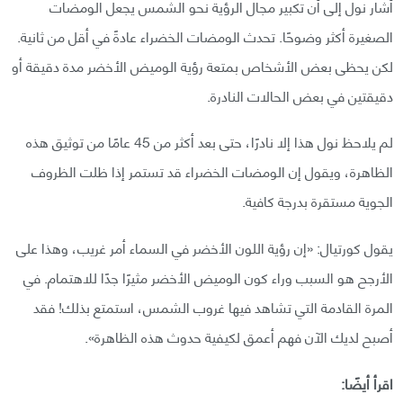
أشار نول إلى أن تكبير مجال الرؤية نحو الشمس يجعل الومضات
الصغيرة أكثر وضوحًا. تحدث الومضات الخضراء عادةً في أقل من ثانية.
لكن يحظى بعض الأشخاص بمتعة رؤية الوميض الأخضر مدة دقيقة أو
دقيقتين في بعض الحالات النادرة.
لم يلاحظ نول هذا إلا نادرًا، حتى بعد أكثر من 45 عامًا من توثيق هذه
الظاهرة، ويقول إن الومضات الخضراء قد تستمر إذا ظلت الظروف
الجوية مستقرة بدرجة كافية.
يقول كورتيال: «إن رؤية اللون الأخضر في السماء أمر غريب، وهذا على
الأرجح هو السبب وراء كون الوميض الأخضر مثيرًا جدًا للاهتمام. في
المرة القادمة التي تشاهد فيها غروب الشمس، استمتع بذلك! فقد
أصبح لديك الآن فهم أعمق لكيفية حدوث هذه الظاهرة».
اقرأ أيضًا: