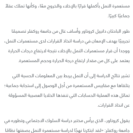
مستعمرة النمل بأكملها قرارًا بالإخلاء والخروج معًا، وكأنها تملك عقلًا
جماعيًا كبيرًا.
طور الباحثان دانييل كروناور وأساف غال من جامعة روكفلر تصميمًا
تجريبيًا بهدف الإمعان في دراسة اتخاذ القرارات لدى مستعمرات النمل،
ووجدا أن قرار مستعمرات النمل بالإخلاء نتيجة لارتفاع درجات الحرارة
يعتمد على كل من مقدار ارتفاع درجة الحرارة وحجم المستعمرة.
تشير نتائج الدراسة إلى أن النمل يربط بين المعلومات الحسية التي
يتلقاها مع مقاييس المستعمرة من أجل الوصول إلى استجابة جماعية؛
تماثل هذه العملية الحسابات التي تنفذها الخلايا العصبية المسؤولة
عن اتخاذ القرارات.
يقول كروناور، الذي يرأس مختبر دراسة السلوك الاجتماعي وتطوره في
جامعة روكفلر: «لقد ابتكرنا نهجًا لدراسة مستعمرة النمل بصفتها نظامًا