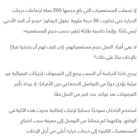
إذ تحملت المستعمرات التي بلغ حجمها 200 نملة ارتفاعات درجات
الحرارة حتى تجاوزت 36 درجة مئوية. يقول كروناور: «يبدو أن الحد الأدنى
ليس ثابتًا، وإنما خاصية طارئة تتغير حسب حجم المستعمرة».
لا يعي أفراد النمل حجم مستعمراتهم، إذن كيف لهم أن يتخذوا قرارًا
بالإخلاء بناءً على ذلك؟
يرجح باحثا الدراسة أن السبب يرجع إلى الفرمونات (جزيئات كيميائية غير
مرئية تؤدي دورًا في التواصل الاجتماعي بين الأفراد)؛ إذ يزداد تأثير
الفرمونات عند تواجد عدد كبير من النمل معًا.
استخدم الباحثان نموذجًا حسابيًا لإثبات إمكانية حدوث هذه الآلية في
الواقع، ولكنهما لم يتمكنا من التوصل إلى معرفة سبب احتياج
المستعمرات الكبيرة إلى درجات حرارة أعلى من أجل الإخلاء.