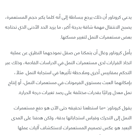
يدعي كروناور أن ذلك يرجع ببساطة إلى أنه كلما يكبر حجم المستعمرة،
يصبح الانتقال مهمة شاقة بدرجة أكبر، ما يزيد الحد الأدنى الذي تحتاجه
بعض مستعمرات النمل لتغيير مسكنها.
يأمل كروناور وغال أن يتمكنا من صقل نموذجهما النظري عن عملية
اتخاذ القرارات لدى مستعمرات النمل في الدراسات القادمة، وذلك عبر
التحكم بمقاييس أخرى وملاحظة تأثيرها في استجابة النمل. مثلًا،
بإمكانهما العبث بمستوى الفرمونات في مستعمرات النمل، أو إنتاج
نمل معدل وراثيًا بقدرات مختلفة على رصد تغيرات درجة الحرارة.
يقول كروناور: «ما استطعنا تحقيقه حتى الآن هو دفع مستعمرات
النمل إلى التحرك وقياس استجاباتها بدقة، ولكن هدفنا على المدى
البعيد هو عكس تصميم المستعمرات لاستكشاف آليات عملها