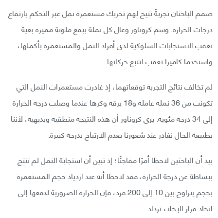
صمم الباحثان تجربةً تتيح لهم تحريك مستعمرة نمل عبر التحكم بارتفاع
درجات الحرارة. وسم كروناور وغال كل نملة ببقع ملونة مميزة بغية
تعقب الاستجابات السلوكية لدى أفراد النمل والمستعمرة بأكملها،
واستخدما كاميرا تعقب لتتبع حركاتها.
لم تخالف نتائج التجربة توقعاتهما، إذ غادرت مستعمرات النمل التي
تكونت من 36 نملة عاملة و18 يرقة وكرها عندما وصلت درجة الحرارة
إلى 34 درجة مئوية. يرى كروناور أن هذه النتيجة منطقية وبديهية، لأننا
بطبيعة الحال نغادر عند شعورنا بعدم الارتياح بدرجة كبيرة.
بيد أن الباحثين لاحظا أمرًا مفاجئًا؛ إذ تبين أن استجابة النمل لم تنتج
ببساطة عن درجة الحرارة، فقد لاحظا أنه عند ازدياد حجم المستعمرة
بحجم يتراوح بين 10 إلى 200 فرد، فإن الحرارة الضرورية لدفعها إلى
اتخاذ قرار الإخلاء تزداد.