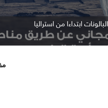
الونات ابتداءا من استراليا
مق