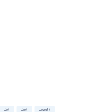
#
الانترنت
#
ببث
#
بث