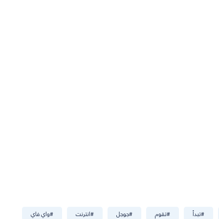
#
تبدأ
#
تقوم
#
جوجل
#
انترنت
#
واي فاي