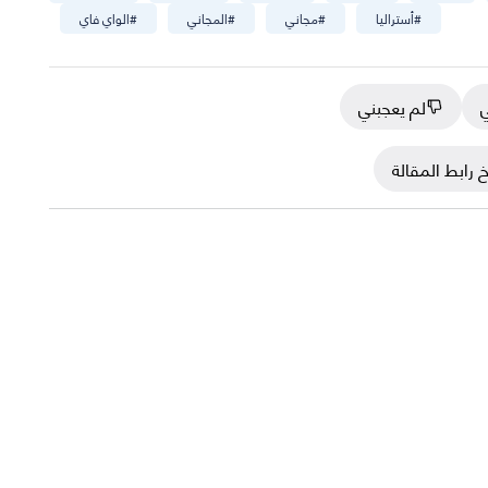
#
أستراليا
#
مجاني
#
المجاني
#
الواي فاي
ي
لم يعجبني
 رابط المقالة