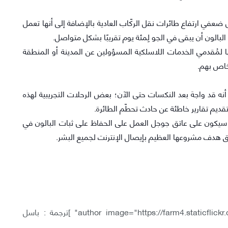
ى ضعفي ارتفاع طائرات نقل الركّاب العادية بالإضافة إلى أنها تعمل
الون أن يبقى في الجو لِمئة يوم تقريبًا بشكل متواصل.
ها لمُقدمي الخدمات اللاسلكية المسؤولين عن المدينة أو المنطقة
خاص بهم.
أنه قد واجهَ بعد النكسات حتى الآن؛ بعض الرحلات التجريبية لهذه
تقديم تقارير خاطئة عن حادث تحطّم الطائرة.
؛ سيكون على عاتق جوجل العمل على الحفاظ على ثبات البالون في
ق هدف مشروعها العظيم بإيصال الإنترنت لجميع البشر.
[author image="https://farm4.staticflickr.com/3939/15558558396_eb4b082966_o_d.jpg" ]ترجمة : باسل