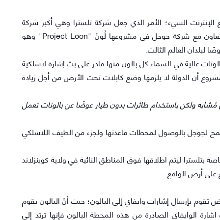
الإنترنت السيء؛ الأمر الذي جعل شركة تلسترا وهي أكبر شركة
اتصالات في استراليا تقوم بخطوة مفاجئة بإعلانها التعاون مع شركة جوجل في مشروعها لُونْ "Project Loon" وهو
 لبلدان العالم الثالث.
نترنت عبر بالونات عالية في السماء كل بالون منها قادر على بث إشارة لاسلكية
مشروع أن الدولة لا يلزمها وضع كابلات تحت الأرض من أجل زيادة
 مُشابه ولكن باستخدام طائرات بدون طيار عوضًا عن بالونات تعمل
سمح لجوجل بالوصول لمحطات قاعدتها ولجزء من الطيف اللاسلكي
ن اشارة وايفاي الخاصة بتلسترا ليتم اطلاقها فوق المناطق النائية في ولاية كوينزلاند
 على أرض الواقع.
وم بإرسال إشارات وايفاي إلى البالون؛ حيث أنّ البالون يقوم
رة الوايفاي الصادرة من هذه المحطة البالون فإنها ترتد إلى