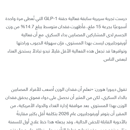
درست تجربة سريرية سابقة فعالية حقنة GLP-1 التي تُعطى مرة واحدة
أسبوعيًا بجرعة 15 ملغ، فأظهرت فقدان متوسط يبلغ 14.7% من وزن
الجسم لدى المشاركين المصابين بداء السكري. مع أن فعالية
أورفوجلبرون ليست بهذا المستوى، فإن سهولة الحبوب وراحتها
وتوافرها قد تجعل هذه الفعالية الأقل قليلًا تبدو تبادلًا يستحق العناء
لبعض الناس.
تقول ديبورا هورن: «نعلم أن فقدان الوزن أصعب للأفراد المصابين
بالداء السكري، لكن من المثير أن نحصل على دواء فموي يحقق فقدان
الوزن بهذا المستوى. بعد موافقة إدارة الغذاء والدواء الأمريكية، من
المقرر أن يتوفر أورفوجلبرون عام 2026 بتكلفة أقل بكثير مقارنةً
بالأدوية القابلة للحقن الحالية، وقد يجعله هذا خط علاج أول للسمنة
مثل ميتفورمين، وقد تغطيه خطط التأمين على نطاق واسع ما يفتح