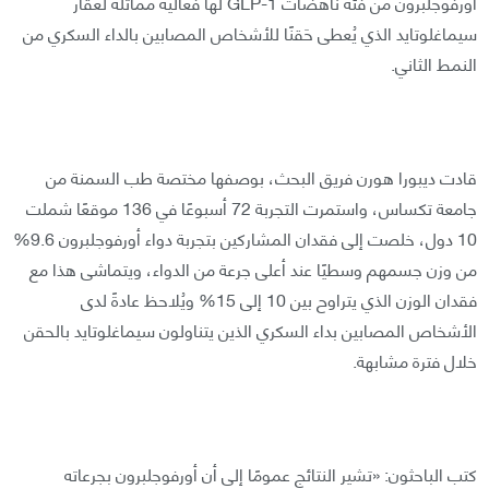
أورفوجلبرون من فئة ناهضات GLP-1 لها فعالية مماثلة لعقار
سيماغلوتايد الذي يُعطى حَقنًا للأشخاص المصابين بالداء السكري من
النمط الثاني.
قادت ديبورا هورن فريق البحث، بوصفها مختصة طب السمنة من
جامعة تكساس، واستمرت التجربة 72 أسبوعًا في 136 موقعًا شملت
10 دول، خلصت إلى فقدان المشاركين بتجربة دواء أورفوجلبرون 9.6%
من وزن جسمهم وسطيًا عند أعلى جرعة من الدواء، ويتماشى هذا مع
فقدان الوزن الذي يتراوح بين 10 إلى 15% ويُلاحظ عادةً لدى
الأشخاص المصابين بداء السكري الذين يتناولون سيماغلوتايد بالحقن
خلال فترة مشابهة.
كتب الباحثون: «تشير النتائج عمومًا إلى أن أورفوجلبرون بجرعاته