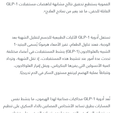
الفموية يستطيع تحقيق نتائج مشابهة لناهضات مستقبلات GLP-1
القابلة للحقن، ما قد يغير من نماذج العلاج».
تستغل أدوية GLP-1 الآليات الطبيعية للجسم لتقليل الشهية بعد
الوجبة، فعند تناول الطعام، تفرز الأمعاء هرمونًا يُسمى الببتيد-1
الشبيه بالغلوكاجون (GLP-1) ينشط المستقبلات في أعضاء مختلفة.
تحدث عدة أمور عند تنشيط هذه المستقبلات، إذ تقل الشهية، وتزداد
كمية الأنسولين التي يفرزها البنكرياس، ويقل إفراز الغلوكاجون،
وتتباطأ عملية الهضم ليرتفع مستوى السكر في الدم تدريجيًا.
تُعد أدوية GLP-1 محاكيات صناعية لهذا الهرمون، ما ينشط نفس
المسارات بطرق تساعد الأشخاص المصابين بالداء السكري على تنظيم
مستويات السكر في الدم، وفيما بعد، تساعد المرضى على فقدان