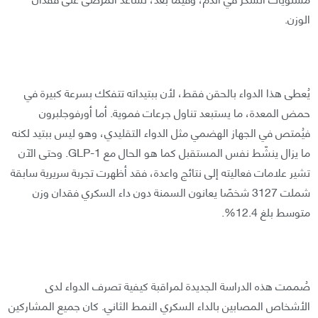
الوزن.
يُعطى هذا الدواء بالحقن فقط، لأن ببتيداته تتفكك بسرعة كبيرة في
حمض المعدة، ما يستبعد تناول جرعات فموية. أما أورفوجلبرون
فيُمتص في الجهاز الهضمي مثل الدواء التقليدي، وهو ليس ببتيد لكنه
ما يزال ينشّط نفس المستقبل كما هو الحال مع GLP-1. وحتى الآن
تشير علامات فعاليته إلى نتائج واعدة، فقد أظهرت تجربة سريرية سابقة
شملت 3127 شخصًا يعانون السمنة دون داء السكري فقدان وزن
متوسط بلغ 12.4%.
صُممت هذه الدراسة الجديدة لمراقبة كيفية تصرف الدواء لدى
الأشخاص المصابين بالداء السكري النمط الثاني. كان جميع المشاركين