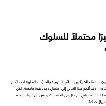
ًا محتملًا للسلوك
ختلافًا ظاهريًا بين النتائج التجريبية والتنبؤات النظرية لخصائص
ترون، وقد ألمح هذا التباين إلى احتمال وجود قوة خامسة، لكن
 بحثية جديدة نُشرت في مجلة Nature، فإن هذا الاختلاف ناتج عن خلل في الحسابات وليس عن فيزياء جديدة
 يزال صامدًا.