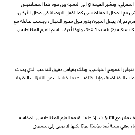
يمتلك الميون مغناطيسًا داخليًا وزخمًا زاويًا يُعرف باللف المغزلي، وتشير القيمة g إلى النسبة بين قوة هذا المغناطيس
ماشى مع المجال المغناطيسي كما تفعل البوصلة في مجال الأرض،
بعزم دوران يجعل الميون يدور حول محور المجال، وبسبب تفاعله مع
الجسيمات الافتراضية تختلف قيمة g قليلًا عن القيمة الكلاسيكية (2) بنسبة 0.1%، ولهذا تُعرف باسم العزم المغناطيسي
رات على فيزياء تتجاوز النموذج القياسي، وذلك بقياس دقيق للتذبذب الذي يحدث
ت الافتراضية، وإذا اختلفت هذه القياسات عن التنبؤات النظرية
هائية التي أُعلنت عام 2006 وجود اختلاف مثير مع التنبؤات، إذ جاءت قيمة العزم المغناطيسي المقاسة
وقع، ويُعد هذا الفرق إشارة بقوة 3.7 سيجما، وهي قيمة تُعد مؤشرًا قويًا لكنها لا ترقى إلى مستوى