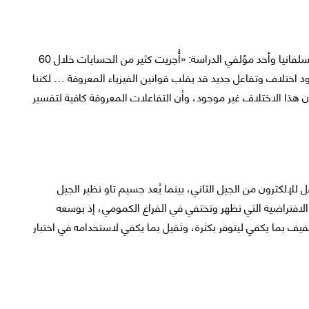
قال زولتان فودور بوصفه عالم فيزياء في جامعة ولاية بنسلفانيا وأحد مؤلفي الدراسة: «أُجريت كثير من الحسابات خلال 60
د اختلاف وتفاعل جديد قد يقلب قوانين الفيزياء المعروفة … لكننا
ن هذا الاختلاف غير موجود، وأن التفاعلات المعروفة كافية لتفسير
 للإلكترون من الجيل الثاني، بينما يُعد جسيم تاو نظير الجيل
افتراضية التي تظهر وتختفي في الفراغ الكمومي، إذ بوسعه
 خفيف بما يكفي ليتوفر بكثرة، وثقيل بما يكفي لاستخدامه في اختبار