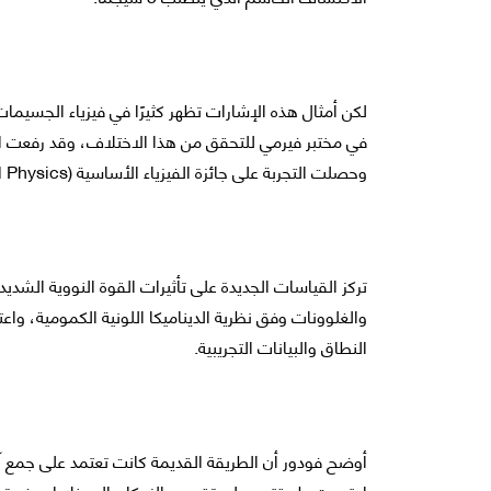
لكن أمثال هذه الإشارات تظهر كثيرًا في فيزياء الجسيمات 
وحصلت التجربة على جائزة الفيزياء الأساسية (Breakthrough Prize in Fundamental Physics).
تركز القياسات الجديدة على تأثيرات القوة النووية الشديد
والغلوونات وفق نظرية الديناميكا اللونية الكمومية، واع
النطاق والبيانات التجريبية.
أوضح فودور أن الطريقة القديمة كانت تعتمد على جمع آلا
اعتمدت طريقتهم على تقسيم الزمكان إلى خلايا صغيرة جد