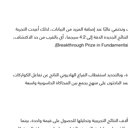
وتختفي غالبًا عند إضافة المزيد من البيانات، لذلك أعيدت التجربة
في مختبر فيرمي للتحقق من هذا الاختلاف، وقد رفعت النتائج الجديدة الدقة إلى 4.2 سيجما، أي بالقرب من حد الاكتشاف،
ة، وبالتحديد استقطاب الفراغ الهادروني الناتج عن تفاعل الكواركات
تمد الباحثون على منهج يجمع بين المحاكاة الحاسوبية واسعة
ف النتائج التجريبية وتحليلها للحصول على قيمة واحدة، بينما
ًا ثم حل معادلات النموذج القياسي عليها، وهو ما تطلب قدرًا