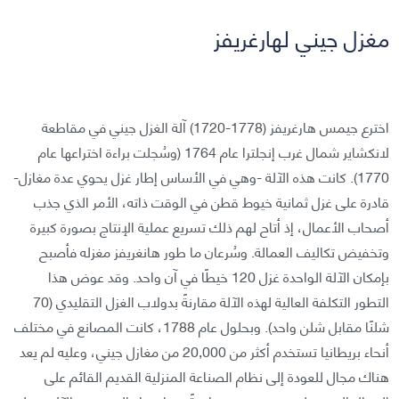
مغزل جيني لهارغريفز
اخترع جيمس هارغريفز (1778-1720) آلة الغزل جيني في مقاطعة
لانكشاير شمال غرب إنجلترا عام 1764 (وسُجلت براءة اختراعها عام
1770). كانت هذه الآلة -وهي في الأساس إطار غزل يحوي عدة مغازل-
قادرة على غزل ثمانية خيوط قطن في الوقت ذاته، الأمر الذي جذب
أصحاب الأعمال، إذ أتاح لهم ذلك تسريع عملية الإنتاج بصورة كبيرة
وتخفيض تكاليف العمالة. وسُرعان ما طور هانغريفز مغزله فأصبح
بإمكان الآلة الواحدة غزل 120 خيطًا في آن واحد. وقد عوض هذا
التطور التكلفة العالية لهذه الآلة مقارنةً بدولاب الغزل التقليدي (70
شلنًا مقابل شلن واحد). وبحلول عام 1788، كانت المصانع في مختلف
أنحاء بريطانيا تستخدم أكثر من 20,000 من مغازل جيني، وعليه لم يعد
هناك مجال للعودة إلى نظام الصناعة المنزلية القديم القائم على