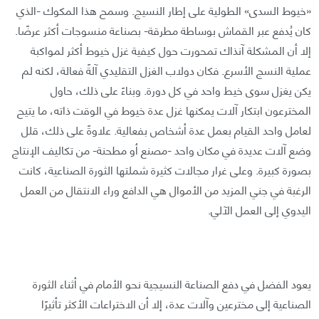
«خيوط السدى» الطولية على إطار النسيج. وسمح هذا المكوك -الذي
كان يُدفع عبر القماش بوساطة مطرقة- بصناعة منسوجات أكثر عرضًا.
إلا أن المشكلة آنذاك تمحورت حول كيفية غزل خيوط أكثر لمواكبة
عملية النسج الأسرع. فكان دولاب الغزل التقليدي آلةً فعالة، لكنه لم
يكن يغزل سوى خيط واحد في كل دورة. وبناءً على ذلك، حاول
المخترعون ابتكار آلات يمكنها غزل عدة خيوط في الوقت ذاته، ما يتيح
لعامل واحد القيام بعمل عدة أشخاص بفعالية. علاوةً على ذلك، قلل
وضع آلات عديدة في مكان واحد -مصنع أو مطحنة- من تكاليف الإنتاج
بصورة كبيرة. وعلى غرار مجالات كثيرة شملتها الثورة الصناعية، كانت
الرغبة في جني المزيد من الأموال هي الدافع وراء الانتقال من العمل
اليدوي إلى العمل الآلي.
يعود الفضل في دفع الصناعة النسيجية نحو الأمام في أثناء الثورة
الصناعية إلى مخترعين وآلات عدة، إلا أن الاختراعات الأكثر تأثيرًا