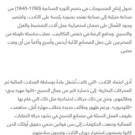
تحول إنتاج المنسوجات في خضم الثورة الصناعية (1760-1840) من
صناعة منزلية إلى صناعة تعتمد بصورة رئيسة على الآلات، واقتصر
وجود العُمال على ضمان استمرارية عمل آلات التمشيط والغزل
والنسيج. وبدافع الرغبة في خفض التكاليف، عملت سلسلة طويلة من
المخترعين على جعل المصانع الآلية أرخص وأسرع وأكفأ من أي وقت
مضى.
أدى اعتماد الآلات -التي كانت تُشغل عادةً بوساطة العجلات المائية ثم
المحركات البخارية- إلى خسارة كثير من عمال النسيج -كانوا مهرة بحق-
وظائفهم، ونتج عن ذلك حركات احتجاجية مثل تلك التي قام بها
«اللوديون». ورغم ظهور وظائف جديدة تتطلب مهارة أقل، ساهمت
ظروف العمل السيئة في مصانع النسيج في نشوء حركة النقابات
العمالية ودفعت الحكومات إلى سن قوانين تحمي حقوق أولئك الذين
كانوا يضمنون استمرار دوران الآلات وتصون سلامتهم.