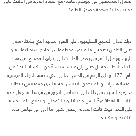
العمال المستقلين في بيوتهم، خاصةً مع اعتماد العديد من الآلات على
عجلات مائية ضخمة مصدرًا للطاقة.
أدرك عُمال النسيج التقليديون على الفور التهديد الذي يُشكله مغزل
جيني الخاص بجيمس هارغريفز، فحطموا أي نماذج استطاعوا العثور
عليها، ووصل الأمر في بعض الحالات إلى إحراق المصانع. في هذه
الأثناء، أُدخلت مغازل جيني إلى فرنسا مباشرةً من لانكشاير ابتداءً من
عام 1771، وعلى الرغم من الدعم المالي الذي قدمته الدولة الفرنسية
لاعتمادها، إلا أنها لم تحقق الانتشار نفسه الذي حققته في بريطانيا.
قد يعود السبب في ذلك إلى انخفاض الأجور في فرنسا، ما جعل هذه
الآلات الباهظة عرضًا أقل جاذبية لرواد الأعمال. وينطبق الأمر نفسه
على الهند، حيث كانت العمالة أرخص بكثير، ما أدى إلى تجاهل هذه
الآلة بصورة كبيرة.