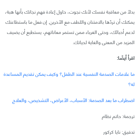
بدلًا من معاقبة نفسك لأنك نجوت، حاول إعادة فهم نجاتك بأنها هبة،
يمكنك أن تردّها بالامتنان واللطف مع الآخرين. إن فعل ما باستطاعتك
لدعم أحبائك، وحتى الغرباء ممن تستمر معاناتهم، يستطيع أن يضيف
المزيد من المعنى والغاية لحياتك.
اقرأ أيضًا:
ما علامات الصدمة النفسية عند الطفل؟ وكيف يمكن تقديم المساعدة
له؟
اضطراب ما بعد الصدمة: الأسباب، الأعراض، التشخيص، والعلاج
ترجمة: حاتم نظام
تدقيق: نايا كركور