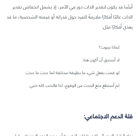
أيضًا قد يكون لتقدير الذات دور في الأمر، إذ يشمل انخفاض تقدير
الذات غالبًا أفكارًا ملازمةً للفرد حول قدراته أو قيمته الشخصية، ما قد
يغذي أفكارًا مثل:
لماذا نجوت؟
لا أستحق أن أكون هنا.
لو قمت بفعلِ شيء ما بطريقة مختلفة لما حدث ما حدث.
لم أستطع منع الحدث من الوقوع، لذا فالذنب كله ذنبي.
قلة الدعم الاجتماعي:
يذكر الدليل الإحصائي للاضطرابات النفسية أن وجود الدعم الاجتماعي قبل