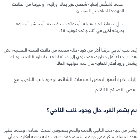
عندما تُشخَّص إصابة شخص عزيز بحالة وراثية، أو غيرها من الحالات
المهددة للحياة مثل السرطان.
حال احتفاظ الفرد بعمله، أو بقائه بصحة جيدة، أو تحسّن أوضاعه
بطريقة أخرى في أثناء جائحة كوفيد-19.
يُعَد ذنب الناجي عرَضًا أكثر من كونه حالة محددة من حالات الصحة النفسية، لكن
هذا لا يجعله أقل خطورة، فقد يؤدي إلى ضائقة انفعالية طويلة الأمد، وذلك
يشمل ورود أفكار انتحارية حال عدم مواجهة الحالة.
إليك نظرة أعمق لبعض العلامات الشائعة لوجود ذنب الناجي، مع
بعض النصائح للتأقلم.
بم يشعر الفرد حال وجود ذنب الناجي؟
يشعر من لديه ذنب الناجي بالذنب والندم بخصوص الحدث الصادم، وعندما تظهر
هذه المشاعر متكررة في دورة مستمرة، فقد يصعب عليه توجيه أفكاره نحو أي