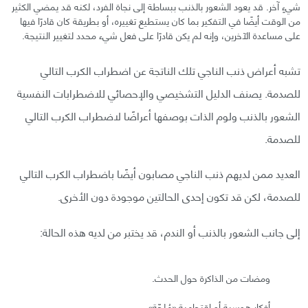
شيءٍ آخر. قد يعود الشعور بالذنب ببساطة إلى نجاة الفرد، لكنه قد يمضي الكثير
من الوقت أيضًا في التفكير بما كان يستطيع تغييره، أو بطريقة كان قادرًا فيها
على مساعدة الآخرين، وإنه لم يكن قادرًا على فعل شيء محدد لتغيير النتيجة.
تشبه أعراض ذنب الناجي تلك الناتجة عن اضطراب الكرب التالي
للصدمة. يصنف الدليل التشخيصي والإحصائي للاضطرابات النفسية
الشعور بالذنب ولوم الذات بوصفها أعراضًا لاضطراب الكرب التالي
للصدمة.
العديد ممن لديهم ذنب الناجي مصابون أيضًا باضطراب الكرب التالي
للصدمة، لكن قد تكون إحدى الحالتين موجودة دون الأخرى.
إلى جانب الشعور بالذنب أو الندم، قد يختبر من لديه هذه الحالة:
ومضات من الذاكرة حول الحدث.
أفكار هوسية أو اقتحامية «مُلحّة».