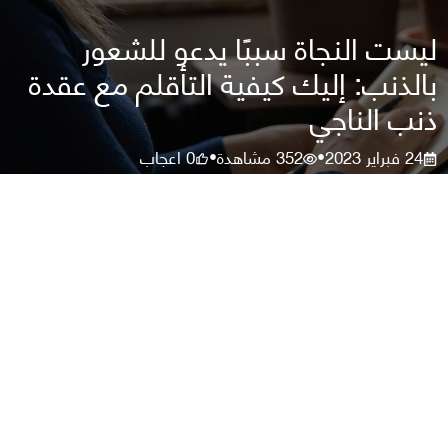
ليست النجاة سببًا يدعو للشعور
بالذنب: إليك كيفية التأقلم مع عقدة
ذنب الناجي
24 فبراير 2023
352
مشاهدة
0
اعجاب
•
•