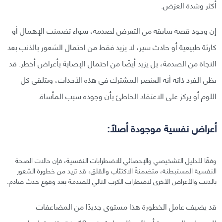
أكثر وشدة العرَض.
إن وجود قصة سابقة من التعرض لصدمة، سواء تضمنت الإهمال أو
كارثة طبيعية أو حادث سير، لا يزيد فقط من احتمال الشعور بالذنب بعد
النجاة من الصدمة، بل يزيد أيضًا من احتمال الإصابة بأعراض أخطر. قد
يظن الفرد ذاته أنه العنصر المشترك في هذه الأحداث، ويتلقى كل
اللوم أو يركز على الاعتقاد الخاطئ بأن وجوده سبب المأساة.
أعراض نفسية موجودة أصلًا:
وفقًا للدليل التشخيصي والإحصائي للاضطرابات النفسية، فإن حالات الصحة
النفسية المستبطنة، متضمنةً الاكتئاب والقلق، قد تزيد من خطورة الشعور
بالذنب والأعراض الأخرى لاضطراب الكرب التالي للصدمة بعد وقوع حدث صادم.
قد يضيف عامل الخطورة هذا مستوى جديدًا من المضاعفات