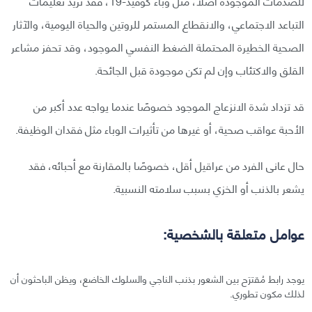
للصدمات الموجودة أصلًا، مثل وباء كوفيد-19، فقد تزيد تعليمات
التباعد الاجتماعي، والانقطاع المستمر للروتين والحياة اليومية، والآثار
الصحية الخطيرة المحتملة الضغط النفسي الموجود، وقد تحفز مشاعر
القلق والاكتئاب وإن لم تكن موجودة قبل الجائحة.
قد تزداد شدة الانزعاج الموجود خصوصًا عندما يواجه عدد أكبر من
الأحبة عواقب صحية، أو غيرها من تأثيرات الوباء مثل فقدان الوظيفة.
حال عانى الفرد من عراقيل أقل، خصوصًا بالمقارنة مع أحبائه، فقد
يشعر بالذنب أو الخزي بسبب سلامته النسبية.
عوامل متعلقة بالشخصية:
يوجد رابط مُقترَح بين الشعور بذنب الناجي والسلوك الخاضع، ويظن الباحثون أن
لذلك مكون تطوري.