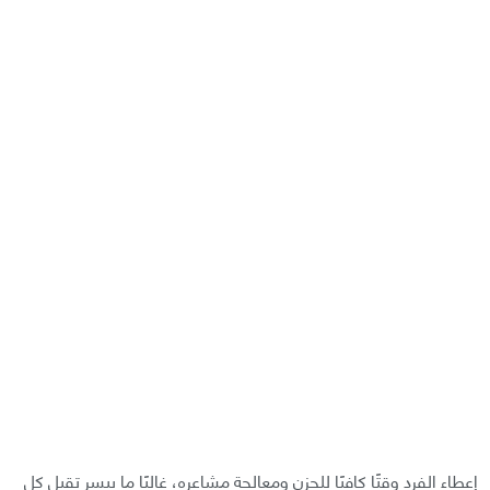
إعطاء الفرد وقتًا كافيًا للحزن ومعالجة مشاعره، غالبًا ما ييسر تقبل كل