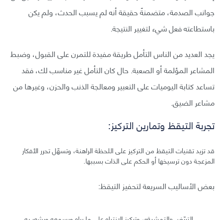
جوانب الصدمة، متضمنةً حقيقة أنه لم يسبب الحدث، ولم يكن
باستطاعته فعل شيء لتغيير النتيجة.
يجد العديد من الناس التأمل طريقة مفيدة للتمرن على القبول، وضبط
المشاعر المؤلمة أو الصعبة. حال كان التأمل غير مناسب لك، فقد
تساعد كتابة اليوميات على التعبير ومعالجة الذنب والحزن، وغيرها من
مشاعر الضيق.
تجربة التيقظ وتمارين التركيز:
قد تزيد تقنيات التيقظ من التركيز على اللحظة الراهنة، وتسهّل تحرر الأفكار
المزعجة دون ترسيخها أو الحكم على الذات بسببها.
بعض الأساليب السريعة لتحفيز التيقظ:
التريّض «التمشية»، وتركيز الانتباه على ما يراه ويسمعه ويشعر به.