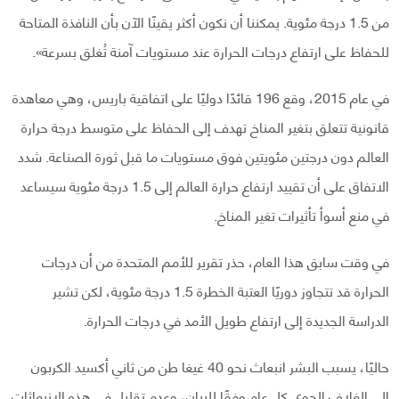
من 1.5 درجة مئوية. يمكننا أن نكون أكثر يقينًا الآن بأن النافذة المتاحة
للحفاظ على ارتفاع درجات الحرارة عند مستويات آمنة تُغلق بسرعة».
في عام 2015، وقع 196 قائدًا دوليًا على اتفاقية باريس، وهي معاهدة
قانونية تتعلق بتغير المناخ تهدف إلى الحفاظ على متوسط درجة حرارة
العالم دون درجتين مئويتين فوق مستويات ما قبل ثورة الصناعة. شدد
الاتفاق على أن تقييد ارتفاع حرارة العالم إلى 1.5 درجة مئوية سيساعد
في منع أسوأ تأثيرات تغير المناخ.
في وقت سابق هذا العام، حذر تقرير للأمم المتحدة من أن درجات
الحرارة قد تتجاوز دوريًا العتبة الخطرة 1.5 درجة مئوية، لكن تشير
الدراسة الجديدة إلى ارتفاع طويل الأمد في درجات الحرارة.
حاليًا، يسبب البشر انبعاث نحو 40 غيغا طن من ثاني أكسيد الكربون
إلى الغلاف الجوي كل عام وفقًا للبيان، وعدم تقليل في هذه الانبعاثات