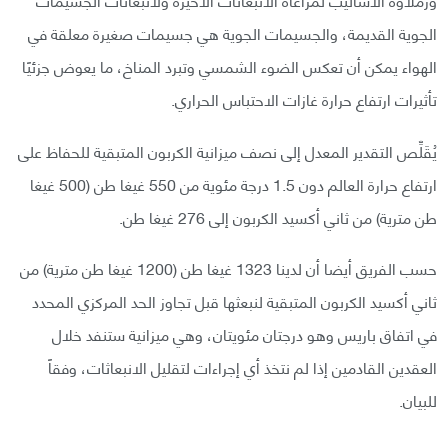
الجوية القديمة، والجسيمات الجوية هي جسيمات صغيرة معلقة في
الهواء يمكن أن تعكس الضوء الشمسي وتبرد المناخ، ما يعوض جزئيًا
تأثيرات ارتفاع حرارة غازات الاحتباس الحراري.
يُقَلِّص التقدير المعدل إلى نصف ميزانية الكربون المتبقية للحفاظ على
ارتفاع حرارة العالم دون 1.5 درجة مئوية من 550 غيغا طن (500 غيغا
طن مترية) من ثاني أكسيد الكربون إلى 276 غيغا طن.
حسب الفريق أيضا أن لدينا 1323 غيغا طن (1200 غيغا طن مترية) من
ثاني أكسيد الكربون المتبقية لنبعثها قبل تجاوز الحد المركزي المحدد
في اتفاق باريس وهو درجتان مئويتان، وهي ميزانية ستنفد خلال
العقدين القادمين إذا لم نتخذ أي إجراءات لتقليل الانبعاثات، وفقاً
للبيان.