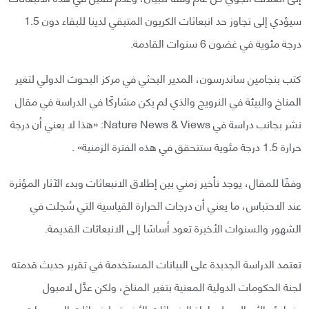
سيؤدي إلى تجاوز حد انبعاثات الكربون المتبقي لدينا للبقاء دون 1.5
درجة مئوية في غضون 6 سنوات القادمة.
كتب بنجامين ساندرسون، المدير البحثي في مركز البحوث الدولي لتغير
المناخ والبيئة في النرويج والذي لم يكن مشاركًا في الدراسة في مقال
نشر بجانب دراسة في Nature News & Views: «هذا لا يعني أن درجة
حرارة 1.5 درجة مئوية ستتحقق في هذه الفترة الزمنية» .
وفقًا للمقال، يوجد تأخير زمني بين إطلاق الانبعاثات وبدء الآثار المؤثرة
عند الاحتباس، ما يعني أن درجات الحرارة القياسية التي سُجلت في
الشهور والسنوات الأخيرة تعود أساسًا إلى الانبعاثات القديمة.
تعتمد الدراسة الجديدة على البيانات المستخدمة في تقرير حديث قدمته
لجنة الحكومات الدولية المعنية بتغير المناخ، ولكن عدَّل لامبول
وزملاؤه الأساليب لمراعاة الانبعاثات الأخيرة ولانبعاثات الجسيمات