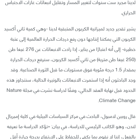
لدينا مجرد ست سنوات لتغيير المسار وتقليل انبعاثات غازات الاحتباس
الحراري.
يشير تقدير جديد لميزانية الكربون المتبقية لدينا -وهي كمية ثاني أكسيد
الكربون التي يمكننا إنتاجها دون رفع درجات الحرارة العالمية إلى عتبة
خطيرة- إلى أنه اعتبارًا من يناير، إذا زادت الانبعاثات عن 276 غيغا طن
(250 غيغا طن مترية) من ثاني أكسيد الكربون، سنرفع درجات الحرارة
بمقدار 1.5 درجة مئوية فوق مستويات ما قبل الثورة الصناعية. وقد
وجد الباحثون أنه إذا استمرت الانبعاثات بالوتيرة الحالية، سنتجاوز هذه
الحدود قبل نهاية العقد الحالي، وفقًا لدراسة نشرت في مجلة Nature
Climate Change.
قال روبين لامبول، الباحث في مركز السياسات البيئية في كلية إمبريال
لندن، وهو الكاتب الرئيسي للدراسة، في بيان: «تؤكد الدراسة ما نعرفه
بالفعل، إننا لا نقوم بما يكفي للحفاظ على الارتفاع بدرجة حرارة أقل