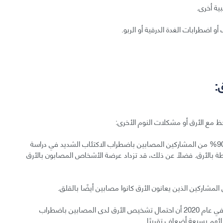
ية أخرى.
 اضطرابات الغدة الدرقية أو الربو.
:
ظ مع الأرق أو مشكلات النوم الأخرى:
الاكتئاب: يعد الأرق عرضًا أساسيًا للاكتئاب، إذ أبلغ 90% من المشاركين المصابين باضطراب الاكتئاب الشديد في دراسة
م مرتبطة بالأرق. فضلًا عن ذلك، قد تزداد عرضة الأشخاص المصابون بالأرق
اضطراب الوسواس القهري: اكتشف دراسة سويدية في عام 2020 أن احتمال تشخيص الأرق لدى المصابين باضطراب
ائهم بسبعة أضعاف تقريبًا.