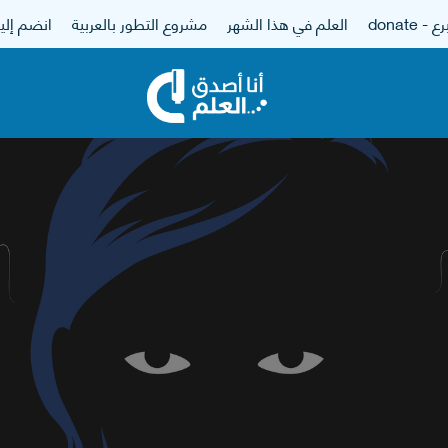
 - donate
العلم في هذا الشهر
مشروع التطور بالعربية
انضم إلين