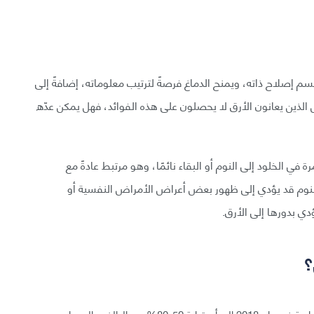
سم إصلاح ذاته، ويمنح الدماغ فرصةً لترتيب معلوماته، إضافةً إلى
 الذين يعانون الأرق لا يحصلون على هذه الفوائد، فهل يمكن عدّه
لخلود إلى النوم أو البقاء نائمًا، وهو مرتبط عادةً مع
النوم قد يؤدي إلى ظهور بعض أعراض الأمراض النفسية أو
ي بدورها إلى الأرق.
؟
ثمة علاقة معقدة بين الأرق والأمراض النفسية؛ إذ أشارت دراسة في عام 2018 إلى أن قرابة 50-80% من البالغين المصابين