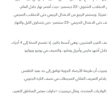
الشمس، ويقع الشتاء حسب هذا التعريف في الفترة بين الانقلاب الشتوي -22 ديسمبر- حيث أقصر نهار خلال العام،
لليل والنهار تقريبًا. ويستمر الربيع من الاعتدال الربيعي حتى الانقلاب الصيفي
في 22 يونيو، وفيه أطول نهار خلال العام، ويستمر الصيف حتى الاعتدال الخريفي -23 سبتمبر- حين يتساوى الليل والنهار
الطريقة الثانية: الأرصاد الجوية: طريقة معروفة منذ منتصف القرن العشرين، وهي أبسط بكثير، إذ تقسم السنة إلى 4 أجزاء،
ع خلال أشهر مارس وأبريل ومايو، والصيف في يونيو ويوليو
احث المناخي كيفن ترينبيرث أن طريقة الأرصاد الجوية توافق إلى حد بعيد الطقس
لائم التعريف الفلكي المحيطات في نصف الكرة الجنوبي.
لولايات المتحدة، وقال ترينبيرث: «حاولت بعض المناطق التغيير،