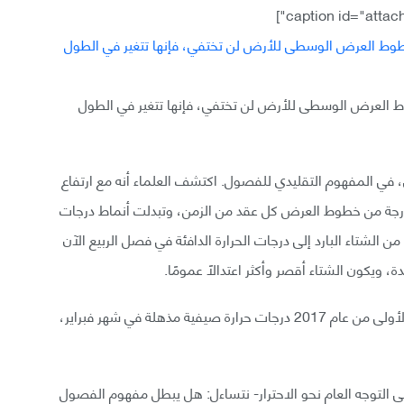
وط العرض الوسطى للأرض لن تختفي، فإنها تتغير في الطول
ري، في المفهوم التقليدي للفصول. اكتشف العلماء أنه مع ارتفاع
رة الكوكب تتوسع المناطق المدارية بنحو 0.1 - 0.2 درجة من خطوط العرض كل عقد من الزمن، وتبدلت أنماط درجات
الشتاء البارد إلى درجات الحرارة الدافئة في فصل الربيع الآن
، ويكون الشتاء أقصر وأكثر اعتدالًا عمومًا.
واختبرت بعض مدن شرق الولايات المتحدة في الأشهر الأولى من عام 2017 درجات حرارة صيفية مذهلة في شهر فبراير،
لى التوجه العام نحو الاحترار- نتساءل: هل يبطل مفهوم الفصول