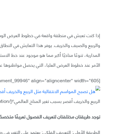
إذا كنت تعيش في منطقة واقعة في خطوط العرض الوسط
المدارية، تنوعًا مناخيًا أكبر مما هو موجود عند خط ا
الأمر عند خطوط العرض العليا، التي يحصل مواطنوها عل
[caption id="attachment_99946" align="aligncenter" width="605"]
الربيع والخريف أقصر بسبب تغير المناخ العالمي؟[/caption]
توجد طريقتان مختلفتان لتعريف الفصول تعريفًا متخصصً
الطريقة الأولى: التعريف الفلكي: يعتمد على التغير في 