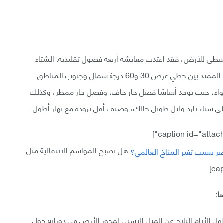
ى للأرض، فقد اعتدت معايشة أربعة فصول تقليدية: الشتاء
والربيع والصيف والخريف. يوفر هذا التعايش في النطاق الممتد بين خطي عرض 30 و60 درجة شمال وجنوب المناطق
لاستواء، حيث يوجد أساسًا فصل حار جاف، وفصل حار ممطر، وكذلك
ى شتاء بارد وليل طويل حالك، وصيف أقل برودة مع نهار أطول.
هل تصبح المواسم الانتقالية مثل
ا:
طول الأيام الناتج عن الميل النسبي لمحور الأرض في دورانه حول