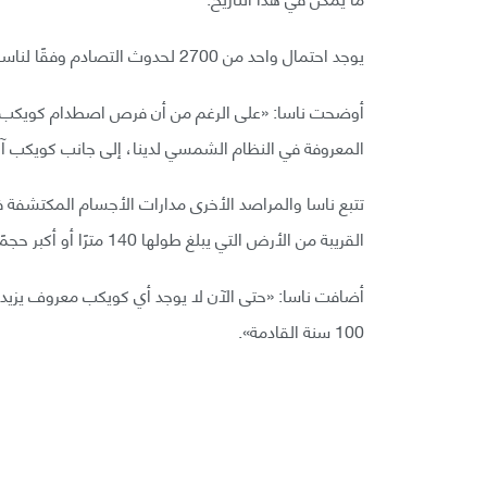
يوجد احتمال واحد من 2700 لحدوث التصادم وفقًا لناسا؛ أي نحو 0.037 %.
أوضحت ناسا: «على الرغم من أن فرص اصطدام كويكب بينو
المعروفة في النظام الشمسي لدينا، إلى جانب كويكب آخر يسم
تتبع ناسا والمراصد الأخرى مدارات الأجسام المكتشفة 
القريبة من الأرض التي يبلغ طولها 140 مترًا أو أكبر حجمًا؛ التي قد تسبب دمارًا إذا تقاطعت مساراتها مع مسارات الأرض.
100 سنة القادمة».