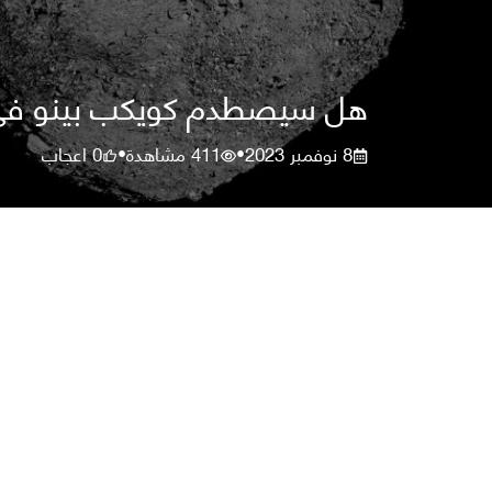
هل سيصطدم كويكب بينو في الأرض في عام 2182؟ اصطدام
8 نوفمبر 2023
411
مشاهدة
0
اعجاب
•
•