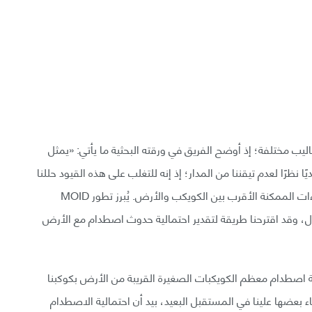
ليب مختلفة؛ إذ أوضح الفريق في ورقته البحثية ما يأتي: «يمثل
ظرًا لعدم تيقننا من المدار؛ إذ إنه للتغلب على هذه القيود حللنا
تطور أدنى مسافة تقاطع للمدار MOID، التي تحدد اللقاءات الممكنة الأقرب بين الكويكب والأرض. يُبرز تطور MOID
ل، وقد اقترحنا طريقة لتقدير احتمالية حدوث اصطدام مع الأرض
ة اصطدام معظم الكويكبات الصغيرة القريبة من الأرض بكوكبنا
ء بعضها علينا في المستقبل البعيد، بيد أن احتمالية الاصطدام