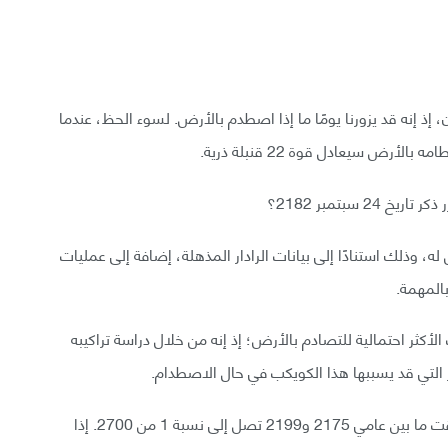
ن، إذ إنه قد يزورنا يومًا ما إذا اصطدم بالأرض. لسوء الحظ، عندما
رض سيعادل قوة 22 قنبلة ذرية.
سبتمبر 2182؟
ه، وذلك استنادًا إلى بيانات الرادار المذهلة، إضافة إلى عمليات
المهمة.
لأكثر احتمالية للتصادم بالأرض؛ إذ إنه من خلال دراسة تراكيبه
التي قد يسببها هذا الكويكب في حال الاصطدام.
وفقًا للتقديرات السابقة فإن احتمالية تصادم بينو في وقت ما بين عامي 2175 و2199 تصل إلى نسبة 1 من 2700. إذا