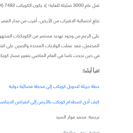
قبل عام 3000 ضئيلة للغاية؛ إذ يكون الكويكب 7482 (1994 PC1) الجسم الأكثر احتمالية للتصادم بنا.
تبلغ احتمالية الاقتراب من الأرض، أقرب من مدار القمر بنحو 0.00151٪
على الرغم من وجود تهديد مستمر من الكويكبات المجهولة
المحتمل، فقد عملت الولايات المتحدة والصين على اقترا
في حين نجحت ناسا في العام الماضي بتغيير مسار كويك
اقرأ أيضًا:
خطة جريئة لتحويل كويكب إلى محطة فضائية دولية
كيف أدى اصطدام كويكب بالأرض إلى انقراض الديناصو
ترجمة: محمد فواز السيد
تدقيق: ريمي سليمان