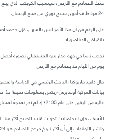
24 مرة طاقة أقوى سلاح نووي من صنع الإنسان.
بانقراض الديناصورات.
نجحت ناسا في فهم مدار بينو المستقبلي بصورة أفضل ب
يوم من الأيام قد يتصادم مع الأرض.
قال دافيد فارنوكيا، الباحث الرئيسي في الدراسة والعضو
بيانات المركبة أوسايرس-ريكس بمعلومات دقيقة جدًا تمك
عالية من اليقين حتى عام 2135؛ إذ لم نجرِ نمذجةً لمسار كويكب بهذه الدقة أبدًا من قبل».
ما يمكن في هذا التاريخ.