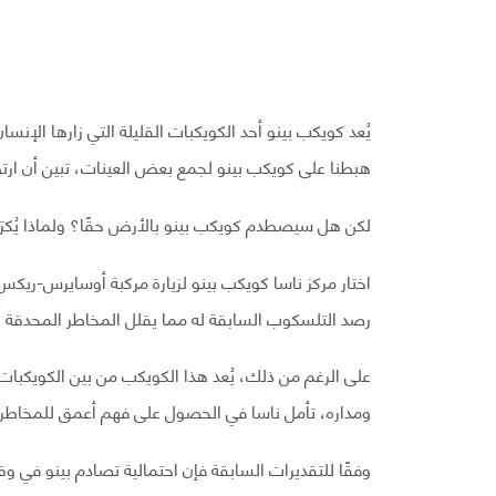
يُعد كويكب بينو أحد الكويكبات القليلة التي زارها الإنسا
هبطنا على كويكب بينو لجمع بعض العينات، تبين أن ارتطامه بالأ
لكن هل سيصطدم كويكب بينو بالأرض حقًا؟ ولماذا يُكرَر ذكر تاريخ 24 
اختار مركز ناسا كويكب بينو لزيارة مركبة أوسايرس-ريكس ل
رصد التلسكوب السابقة له مما يقلل المخاطر المحدقة ب
على الرغم من ذلك، يُعد هذا الكويكب من بين الكويكبات ا
ومداره، تأمل ناسا في الحصول على فهم أعمق للمخاطر 