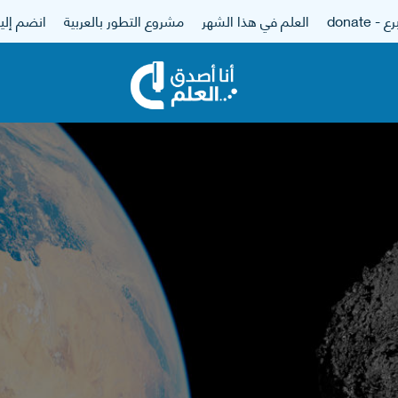
 - donate
العلم في هذا الشهر
مشروع التطور بالعربية
انضم إلين