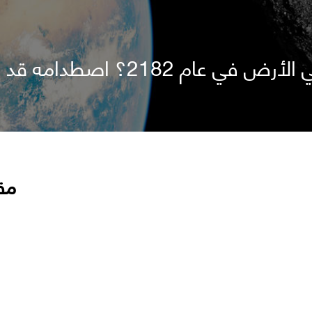
ه قد يكون بقوة 22 قنبلة نووية
مق