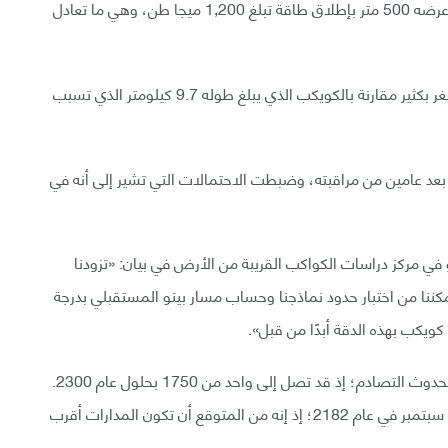
حدث التصادم مع الأرض، سيتسبب الكويكب الذي يبلغ عرضه 500 متر بإطلاق طاقة تبلغ 1,200 ميجا طن، وهي ما تعادل
على الرغم من أن هذا الأمر ليس بالسهل، فإن حجمه أصغر بكثير مقارنة بالكويكب الذي يبلغ طوله 9.7 كيلومتر الذي تسبب
عد عامين من مراقبته، وضبطت الاحتمالات التي تشير إلى أنه في
 في مركز دراسات الكواكب القريبة من الأرض في بيان: «تزودنا
ننا من اختبار حدود نماذجنا وحساب مسار بينو المستقبلي بدرجة
للأسف، فإن الاحتمالات تحولت قليلاً لتصبح أكثر ميلًا لحدوث التصادم؛ إذ قد تصل إلى واحد من 1750 بحلول عام 2300.
وتشير التوقعات إلى أن أكثر تاريخ مرجح للتصادم هو 24 سبتمبر في عام 2182؛ إذ إنه من المتوقع أن تكون المدارات أقرب